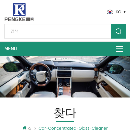
KO
찾다
집
Car-Concentrated-Glass-Cleaner