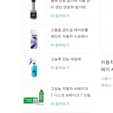
농축 연료 첨가제 자동 관
리 엔진 연료유 첨가제
80ml
더 읽어보기
고품질 금도금 에어로졸
페인트 자동차 스프레이
페인트
더 읽어보기
고농축 만능 세정제
자동차
더 읽어보기
레이 4
기화기 
부에서
고성능 자동차 브레이크
여 엔진
/ 디스크 브레이크 / 드럼
브레이크 시스템 클리너
더 읽어보기