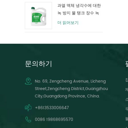
과열 액체 냉각수에 대한
녹 방지 물 탱크 장수 녹
색 보호
더 읽어보기
문의하기
No. 69, Zengcheng Avenue, Licheng
Street,Zengcheng District,Guangzhou
City,Guangdong Province, China.
+8613533006647
0086 19868695570